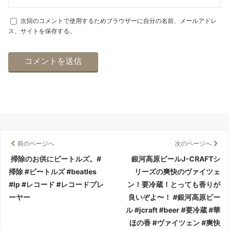
次回のコメントで使用するためブラウザーに自分の名前、メールアドレ
ス、サイトを保存する。
前のページへ
次のページへ
掃除のお供にビートルズ。#
銀河高原ビールJ-CRAFTシ
掃除 #ビートルズ #beatles
リーズの爽快のヴァイツェ
#lp #レコード #レコードプレ
ン！要冷蔵！とっても香りが
ーヤー
良いぞよ〜！ #銀河高原ビー
ル #jcraft #beer #要冷蔵 #華
ほの香 #ヴァイツェン #爽快