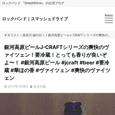
ロックバンド 『SmashDrive』 の公式ブログ
Menu
ロックバンド｜スマッシュドライブ
ギタリスト｜長谷川 誠の日々
銀河高原ビールJ-CRAFTシリーズの爽快のヴァイツェン！要冷蔵！とっても香りが良いぞよ〜！ #銀河高原ビール #jcraft #beer #要冷蔵 #華ほの香 #ヴァイツェン #爽快のヴァイツェン
銀河高原ビールJ-CRAFTシリーズの爽快のヴ
ァイツェン！要冷蔵！とっても香りが良いぞ
よ〜！ #銀河高原ビール #jcraft #beer #要冷
蔵 #華ほの香 #ヴァイツェン #爽快のヴァイツ
ェン
2017年3月8日
長谷川誠