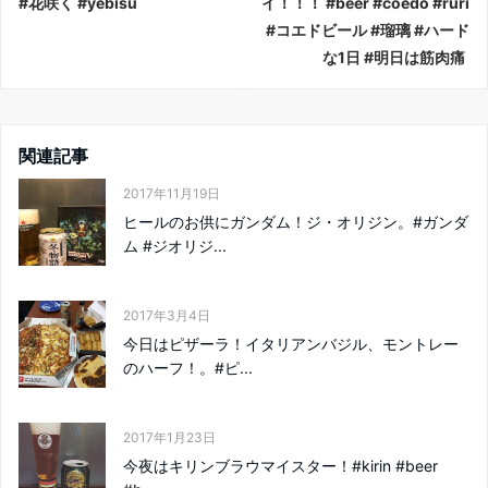
#花咲く #yebisu
イ！！！ #beer #coedo #ruri
#コエドビール #瑠璃 #ハード
な1日 #明日は筋肉痛
関連記事
2017年11月19日
ヒールのお供にガンダム！ジ・オリジン。#ガンダ
ム #ジオリジ...
2017年3月4日
今日はピザーラ！イタリアンバジル、モントレー
のハーフ！。#ピ...
2017年1月23日
今夜はキリンブラウマイスター！#kirin #beer