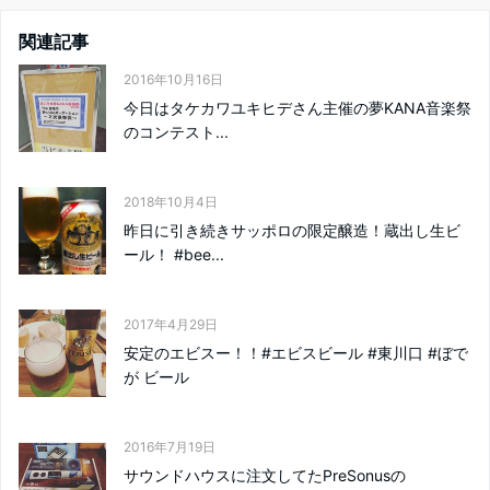
関連記事
2016年10月16日
今日はタケカワユキヒデさん主催の夢KANA音楽祭
のコンテスト...
2018年10月4日
昨日に引き続きサッポロの限定醸造！蔵出し生ビ
ール！ #bee...
2017年4月29日
安定のエビスー！！#エビスビール #東川口 #ぼで
が ビール
2016年7月19日
サウンドハウスに注文してたPreSonusの