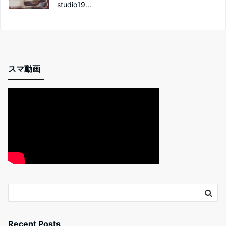
studio19...
スマ動画
Recent Posts