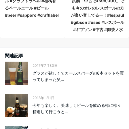
ル #クラフトラベル #柑橘香
試奏！中古で¥598,000。で
るペールエール #ビール
も今のオレのレスポールの方
#beer #sapporo #craftlabel
が良い音してるー！#lespaul
#gibson #used #レスポール
#ギブソン #中古 #御茶ノ水
関連記事
2017年7月30日
グラスが欲しくてカールスバーグの8本セットを買
ってしまった笑...
2018年1月1日
今年も楽しく、美味しくビールを飲める様に様々
精進して行こうと...