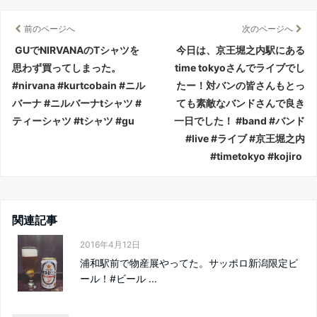
前のページへ
次のページへ
GUでNIRVANAのTシャツを
今日は、京王堀之内駅にある
思わず買ってしまった。
time tokyoさんでライブでし
#nirvana #kurtcobain #ニル
たー！対バンの皆さんもとっ
バーナ #ニルバーナtシャツ #
ても素敵なバンドさんで良き
ティーシャツ #tシャツ #gu
一日でした！ #band #バンド
#live #ライブ #京王堀之内
#timetokyo #kojiro
関連記事
2016年4月12日
浦和駅前で物産展やってた。サッポロ新潟限定ビ
ール！#ビール ...