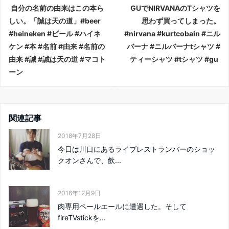
自分の名前の由来はこの本ら
GUでNIRVANAのTシャツを
しい。「誠は天の道」#beer
思わず買ってしまった。
#heineken #ビール #ハイネ
#nirvana #kurtcobain #ニル
ケン #本 #名前 #由来 #名前の
バーナ #ニルバーナtシャツ #
由来 #誠 #誠は天の道 #マコト
ティーシャツ #tシャツ #gu
ーン
関連記事
2018年7月28日
今日は川口にあるライブレストランバーのショッ
クオンさんで、飲...
2016年12月9日
肉専用ペールエールに遭遇した。そして
fireTVstickを...