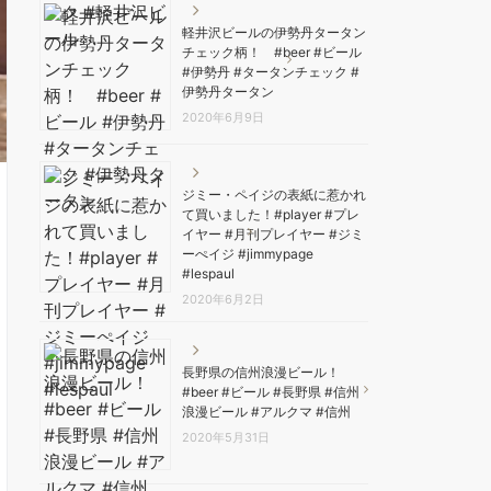
軽井沢ビールの伊勢丹タータン
チェック柄！ #beer #ビール
#伊勢丹 #タータンチェック #
伊勢丹タータン
2020年6月9日
ジミー・ペイジの表紙に惹かれ
て買いました！#player #プレ
イヤー #月刊プレイヤー #ジミ
ーぺイジ #jimmypage
#lespaul
2020年6月2日
長野県の信州浪漫ビール！
#beer #ビール #長野県 #信州
浪漫ビール #アルクマ #信州
2020年5月31日