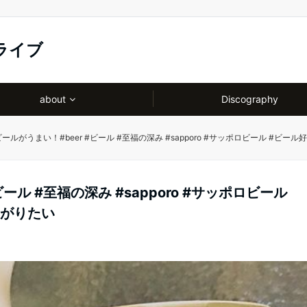
ライブ
about
Discography
ールがうまい！#beer #ビール #至福の深み #sapporo #サッポロビール #ビ
ール #至福の深み #sapporo #サッポロビール
繋がりたい