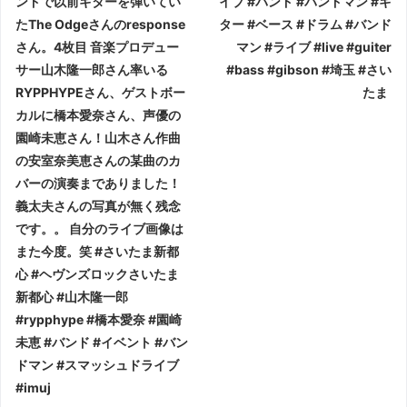
ンドで以前ギターを弾いてい
イブ #バンド #バンドマン #ギ
たThe Odgeさんのresponse
ター #ベース #ドラム #バンド
さん。4枚目 音楽プロデュー
マン #ライブ #live #guiter
サー山木隆一郎さん率いる
#bass #gibson #埼玉 #さい
RYPPHYPEさん、ゲストボー
たま
カルに橋本愛奈さん、声優の
園崎未恵さん！山木さん作曲
の安室奈美恵さんの某曲のカ
バーの演奏までありました！
義太夫さんの写真が無く残念
です。。 自分のライブ画像は
また今度。笑 #さいたま新都
心 #ヘヴンズロックさいたま
新都心 #山木隆一郎
#rypphype #橋本愛奈 #園崎
未恵 #バンド #イベント #バン
ドマン #スマッシュドライブ
#imuj