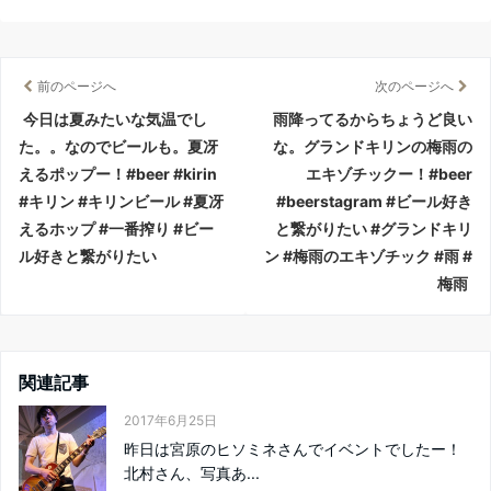
前のページへ
次のページへ
今日は夏みたいな気温でし
雨降ってるからちょうど良い
た。。なのでビールも。夏冴
な。グランドキリンの梅雨の
えるポップー！#beer #kirin
エキゾチックー！#beer
#キリン #キリンビール #夏冴
#beerstagram #ビール好き
えるホップ #一番搾り #ビー
と繋がりたい #グランドキリ
ル好きと繋がりたい
ン #梅雨のエキゾチック #雨 #
梅雨
関連記事
2017年6月25日
昨日は宮原のヒソミネさんでイベントでしたー！
北村さん、写真あ...